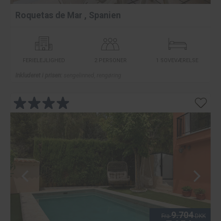
Roquetas de Mar
,
Spanien
FERIELEJLIGHED
2 PERSONER
1 SOVEVÆRELSE
Inkluderet i prisen:
sengelinned, rengøring
9.704
Fra
DKK