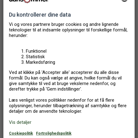
samarbejdspartnere, herunder tredjeparter som vi arbejder
sammen med.
3. Formålet med anvendelse af cookies
Cookies indsamler alene oplysninger om din konkrete færden på
vores hjemmeside. Oplysningerne opsamles med det formål at
målrette vores hjemmeside til din brug, dvs. bl.a. til at sikre at
vores hjemmeside kan huske, hvad du tidligere har søgt på,
herunder huske de huse som du har gemt i favoritlisten. Vi
analyserer, om vores hjemmeside er brugervenlig, og giver de
rette informationer på de rette steder, og vi søger at målrette
vores markedsføring, så den er mest relevant for dig.
Hvis du bruger vores chat, opsamles de samme oplysninger for
at kunne se, hvilke af vores sider du er eller har været på, så vi
nemmere kan hjælpe dig.
For at kunne målrette og forbedre vores hjemmeside og
kommunikationen med dig, samarbejder vi med firmaer, der
anbringer og anvender cookies (tredjepartscookies).