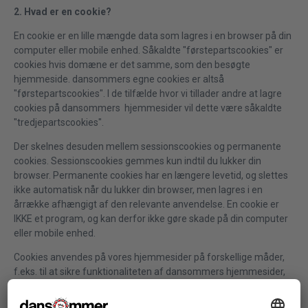
2. Hvad er en cookie?
En cookie er en lille mængde data som lagres i en browser på din
computer eller mobile enhed. Såkaldte "førstepartscookies" er
cookies hvis domæne er det samme, som den besøgte
hjemmeside. dansommers egne cookies er altså
"førstepartscookies". I de tilfælde hvor vi tillader andre at lagre
cookies på dansommers hjemmesider vil dette være såkaldte
"tredjepartscookies".
Der skelnes desuden mellem sessionscookies og permanente
cookies. Sessionscookies gemmes kun indtil du lukker din
browser. Permanente cookies har en længere levetid, og slettes
ikke automatisk når du lukker din browser, men lagres i en
årrække afhængigt af den relevante anvendelse. En cookie er
IKKE et program, og kan derfor ikke gøre skade på din computer
eller mobile enhed.
Cookies anvendes på vores hjemmesider på forskellige måder,
f.eks. til at sikre funktionaliteten af dansommers hjemmesider,
analysere trafik eller til markedsføringsformål. Forskellige
teknologier anvendes enten direkte af os eller vores