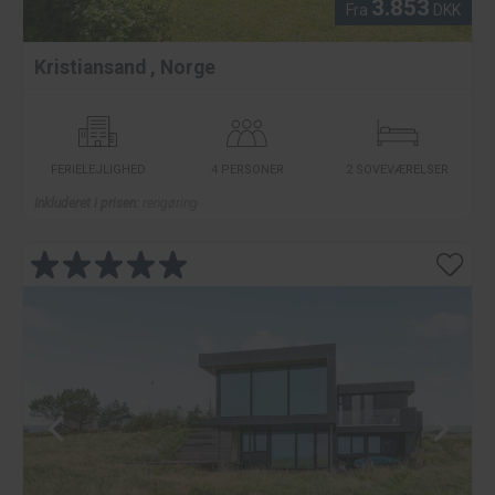
3.853
Fra
DKK
Kristiansand
,
Norge
FERIELEJLIGHED
4 PERSONER
2 SOVEVÆRELSER
Inkluderet i prisen:
rengøring