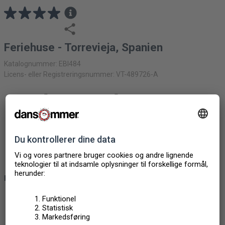
Feriehuse - Torrevieja, Spanien
Katalognummer: EBI484
Licens- eller Registreringsnummer: VT-489726-A
RÆKKEHUS
82M2
6
+ 2
PERSONER
3 SOVEVÆRELSER
2 BADEVÆRELSER
1 HUSDYR
KONCEPTER
Husdyr tilladt
Ikke-rygerhuse