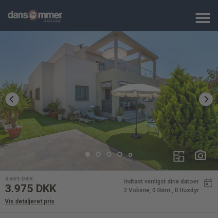
4.661
DKK
Indtast venligst dine datoer
3.975
DKK
2 Voksne
, 0 Børn
, 0 Husdyr
Vis detaljeret pris