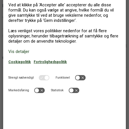
BESKRIVELSE
Velkommen til denne indbydende villa i populære Torrevieja.
Torrevieja har alle former for fritidsaktiviteter, lige fra vandsport på
havnen og stranden, til fantastiske gåture på promenaderne med
caféer og restauranter samt de smukke naturparker i nærheden.
Vis mere
Prøv alle former for international og lokal mad som ris, fisk eller
OM FERIEHUSET
fantastiske tapas. Torrevieja er også kendt for sydesalt, som I kan
tage ud at se produktionen af.
FAKTA
Tilbage i huset kan I glæde jer til det lille wellness-område og adgang
Byggemateriale: Gasbeton
til en fælles swimmingpool. På terrassen kan I slappe af i gode
havemøbler og lægge planer om morgenen eller nyde klimaet og
Kæledyr: 1
den smukke himmel om aftenen.
Udl. ikke til ungdomsgrupper
Indhegnet terrasse. Højde : 150 cm
Der er lagt op til en skøn ferie i Spanien.
Bygget (år): 2015
Vores kvalitetsbedømmelse: 4
Personer: 6