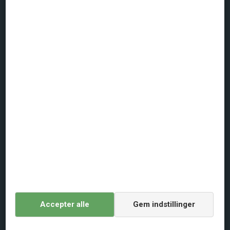
CVR: 17484575
FAQ
+45 391 43300
Ma - Fr: 09.00 - 18.30 / Lø: 09.00 - 15.00.
Om dansommer
Persondatapolitik
Cookiepolitik
Generelle vilkår
Lejebetingelser
Digital Services Act
Agent login