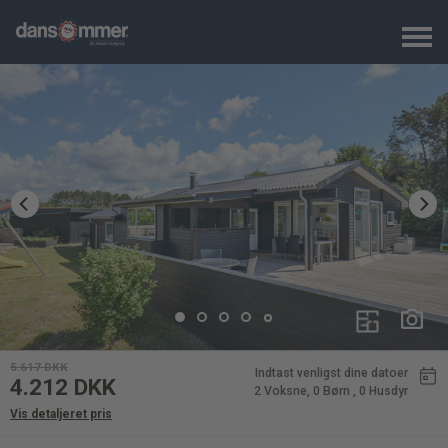
5.617
DKK
Indtast venligst dine datoer
4.212
DKK
2 Voksne
, 0 Børn
, 0 Husdyr
Vis detaljeret pris