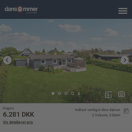
Frapris
Indtast venligst dine datoer
6.281
DKK
2 Voksne
, 0 Børn
Vis detaljeret pris