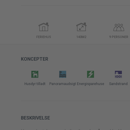
FERIEHUS
140M2
9
PERSONER
KONCEPTER
Husdyr tilladt
Panoramaudsigt
Energisparehuse
Sandstrand
BESKRIVELSE