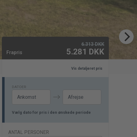
6.313
DKK
5.281
DKK
Frapris
Vis detaljeret pris
DATOER
Navigate
Navigate
Vælg dato for pris i den ønskede periode
forward
backward
to
to
interact
interact
with
with
ANTAL PERSONER
the
the