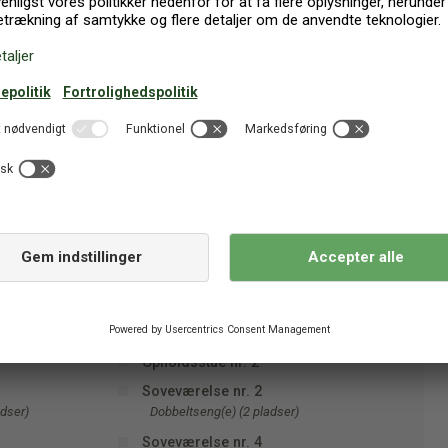
Parabol, tyske kanaler
DK-DR1/TV2
and
Badeværelse nr. 1
WC. Varmt og koldt vand , Bruser og
badekar
Køkken
nd , Bruser
Opholdsstue nr. 2
Soveværelse nr. 2
adser)
Dobbeltseng(e) (2 pladser)
Soveværelse nr. 4