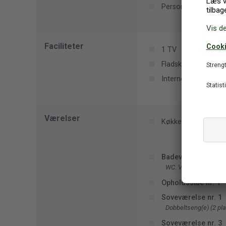
Personer: 9
Faciliteter
1 TV
Fladskærms-TV
Internet (trådløst)
Værelser
Køkkenet har v/k v
Badeværelse nr. 2
WC. Varmt og koldt va
Opholdsstue nr. 1
Soveværelse nr. 1
Dobbeltseng(e) (2 pl
Soveværelse nr. 3