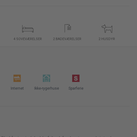
4 SOVEVÆRELSER
2 BADEVÆRELSER
2 HUSDYR
Internet
Ikke-rygerhuse
Sparferie