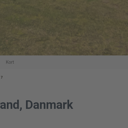
Kort
17
rand, Danmark