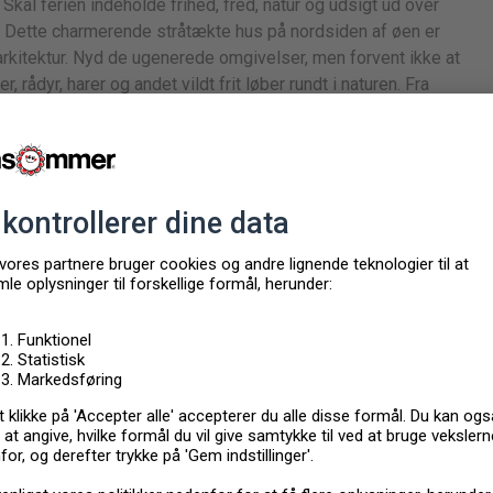
Skal ferien indeholde frihed, fred, natur og udsigt ud over
n. Dette charmerende stråtækte hus på nordsiden af øen er
kitektur. Nyd de ugenerede omgivelser, men forvent ikke at
, rådyr, harer og andet vildt frit løber rundt i naturen. Fra
til horisonten på klare dage. Venø er en lille hyggelig ø
), og et yndet feriemål også for de lokale, som er den
 I naturligvis kan smage Venøbøf, østers og muslinger samt
en
Panoramaudsigt over vand
Sengelinned kan ikke lejes
 lejes
Bygget (år): 1927
6
Vores kvalitetsbedømmelse: 4