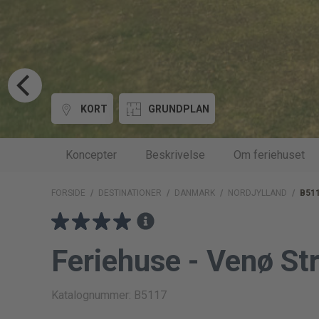
KORT
GRUNDPLAN
Koncepter
Beskrivelse
Om feriehuset
FORSIDE
/
DESTINATIONER
/
DANMARK
/
NORDJYLLAND
/
B51
Feriehuse - Venø St
Katalognummer: B5117