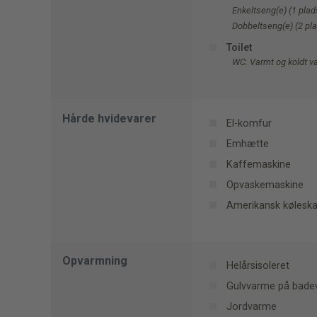
Enkeltseng(e) (1 plad
Dobbeltseng(e) (2 pl
Toilet
WC. Varmt og koldt v
Hårde hvidevarer
El-komfur
Emhætte
Kaffemaskine
Opvaskemaskine
Amerikansk kølesk
Opvarmning
Helårsisoleret
Gulvvarme på bade
Jordvarme