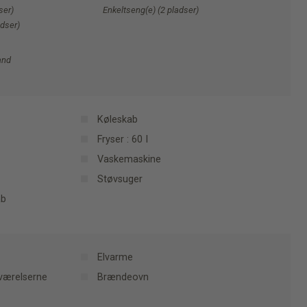
ser)
Enkeltseng(e) (2 pladser)
adser)
and
Køleskab
Fryser : 60 I
Vaskemaskine
Støvsuger
ab
Elvarme
værelserne
Brændeovn