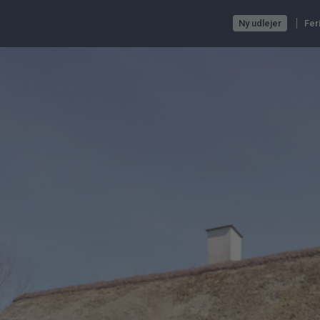
Ny udlejer
Fer