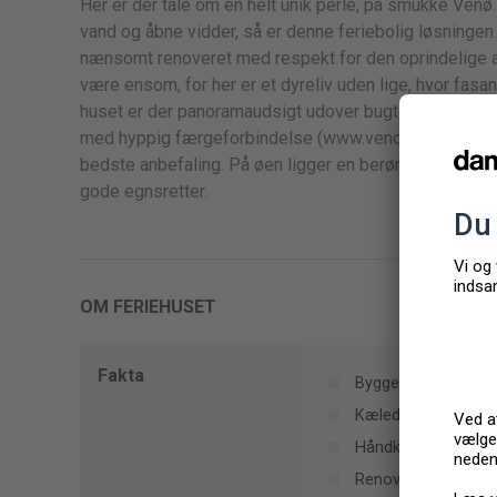
Her er der tale om en helt unik perle, på smukke Venø. 
vand og åbne vidder, så er denne feriebolig løsninge
nænsomt renoveret med respekt for den oprindelige ar
være ensom, for her er et dyreliv uden lige, hvor fasaner
huset er der panoramaudsigt udover bugten, med udsigt 
med hyppig færgeforbindelse (www.venoefaergefart.dk
bedste anbefaling. På øen ligger en berømt kro, hvor
gode egnsretter.
OM FERIEHUSET
Fakta
Byggemateriale: St
Kæledyr: 2
Håndklæder kan ikke
Renoveret (år): 201