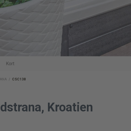
Kort
ANA
/
CSC138
odstrana, Kroatien