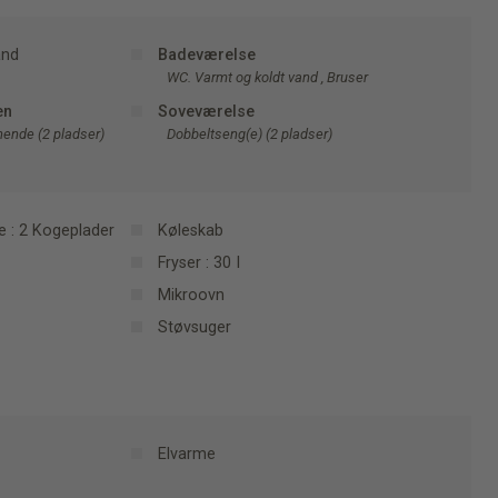
and
Badeværelse
WC. Varmt og koldt vand , Bruser
en
Soveværelse
gnende (2 pladser)
Dobbeltseng(e) (2 pladser)
e : 2 Kogeplader
Køleskab
Fryser : 30 I
Mikroovn
Støvsuger
Elvarme