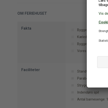
OM FERIEHUSET
Fakta
Byggemateriale: G
Kæledyr: 0
Bygget (år): 2017
Vores kvalitetsbed
Faciliteter
Standvandsspa
Parabol
Strygejern
Indendørs spil
Antal barnesenge: 