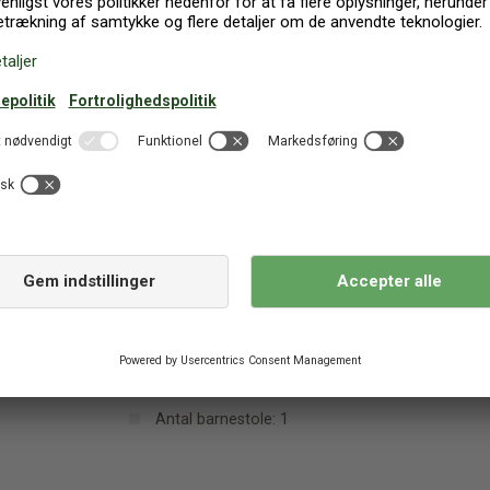
asbeton
Havudsigt
Ejer bor på grunden
Renoveret (år): 2022
ømmelse: 4
Personer: 4
1 TV
Hårtørrer
Internet (trådløst)
Antal barnestole: 1
1