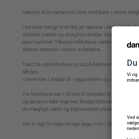
Glæd jer til en fantastisk ferie med base i denne lejl
I kommer hurtigt til at føle jer hjemme i denne indbyde
stilfulde møbler og smagfuld detaljer skaber de idee
jeres hund her. Tilbered måltiderne sammen i spisekø
aftener sammen i stuens sofahjørne.
Træd fra opholdsstuen og ud på balkonen, hvor I kan n
hånden.
I haven kan I slappe af i liggestolene og se børnene, 
Fra feriehuset kan I nå ned til stranden til fods efter 
og lad jeres børn lege her. Besøg Split med den livlige
de mægtige søjler og imponerende pladser.
Der er lagt til nogle herlige dage, hvor I får en skøn b