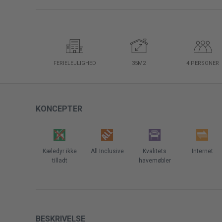
FERIELEJLIGHED
35M2
4
PERSONER
KONCEPTER
Kæledyr ikke
All Inclusive
Kvalitets
Internet
tilladt
havemøbler
BESKRIVELSE