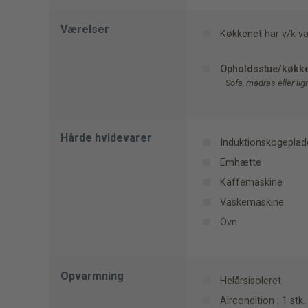
Værelser
Køkkenet har v/k v
Opholdsstue/køkk
Sofa, madras eller li
Hårde hvidevarer
Induktionskogeplad
Emhætte
Kaffemaskine
Vaskemaskine
Ovn
Opvarmning
Helårsisoleret
Aircondition : 1 stk.