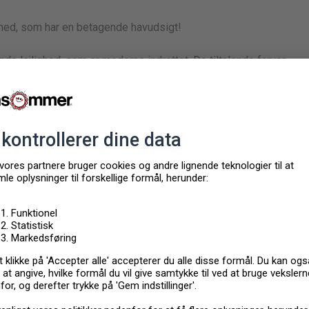
ighed, som har en betagende havudsigt!
nde lejlighed, som er moderne indrettet. De tiltalende farver,
lle rammer for en afslappende ferie. I kan også medbringe
kkenet og nyd dem i samme rum. Glæd jer til hyggelige
yde en malerisk udsigt til havet med en kop kaffe ved
der gynger.
en kort gåtur. Snup en frisk dukkert i havet på de varme dage,
 havnefront og tag på en rejse tilbage i tiden, hvor I kan se
ase med kort afstand til havet i denne lejlighed.