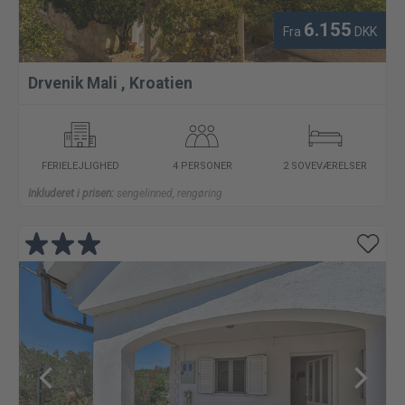
6.155
Fra
DKK
Drvenik Mali
,
Kroatien
FERIELEJLIGHED
4 PERSONER
2 SOVEVÆRELSER
Inkluderet i prisen:
sengelinned, rengøring