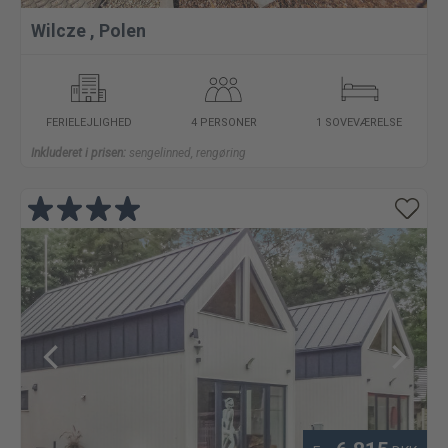
Wilcze
,
Polen
FERIELEJLIGHED
4 PERSONER
1 SOVEVÆRELSE
Inkluderet i prisen:
sengelinned, rengøring