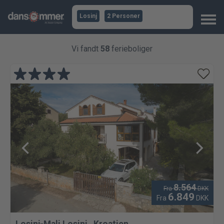
Losinj
2 Personer
Vi fandt
58
ferieboliger
8.564
Fra
DKK
6.849
Fra
DKK