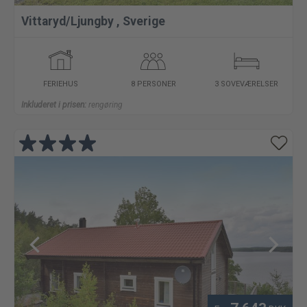
Vittaryd/Ljungby
,
Sverige
FERIEHUS
8 PERSONER
3 SOVEVÆRELSER
Inkluderet i prisen:
rengøring