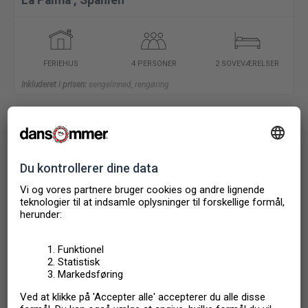
La Palma
,
Spanien
FERIEHUS
4 PERSONER
2 SOVEVÆRELSER
Inkluderet i prisen:
sengelinned, rengøring
Are you considering
renting out your property?
Do as most other homeowners and choose
NOVASOL