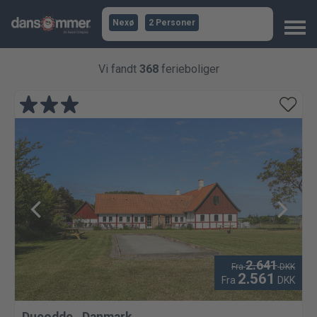
Nexø
2 Personer
Vi fandt
368
ferieboliger
2.641
Fra
DKK
2.561
Fra
DKK