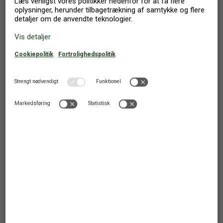
Do as most other homeowners and choose
NOVASOL
Read more here
8.412
Fra
DKK