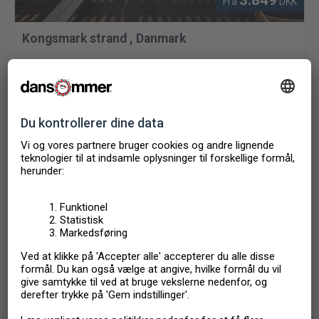
3.849
Fra
DKK
Kongsmark strand
,
Danmark
FERIEHUS
2 + 2 PERSONER
2 SOVEVÆRELSER
Inkluderet i prisen:
rengøring
Are you considering
renting out your property?