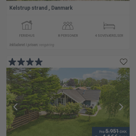
Kelstrup strand
,
Danmark
FERIEHUS
8 PERSONER
4 SOVEVÆRELSER
Inkluderet i prisen:
rengøring
5.951
Fra
DKK