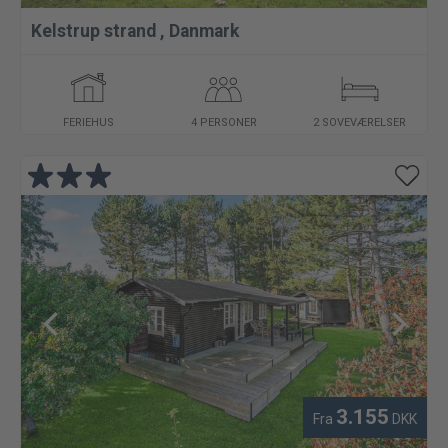
Kelstrup strand
,
Danmark
FERIEHUS
4 PERSONER
2 SOVEVÆRELSER
3.155
Fra
DKK