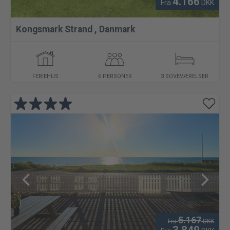
4.166
Fra
DKK
Kongsmark Strand
,
Danmark
FERIEHUS
6 PERSONER
3 SOVEVÆRELSER
5.167
Fra
DKK