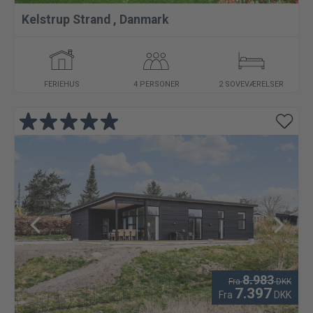
Kelstrup Strand
,
Danmark
FERIEHUS
4 PERSONER
2 SOVEVÆRELSER
8.983
Fra
DKK
7.397
Fra
DKK