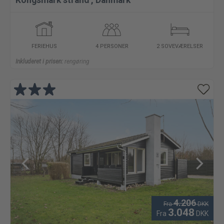
Kongsmark strand
,
Danmark
FERIEHUS
4 PERSONER
2 SOVEVÆRELSER
Inkluderet i prisen:
rengøring
4.206
Fra
DKK
3.048
Fra
DKK