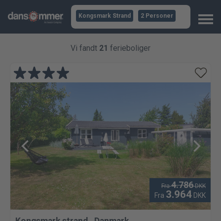
Kongsmark Strand
2 Personer
Vi fandt
21
ferieboliger
4.786
Fra
DKK
3.964
Fra
DKK