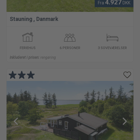
4.927
Fra
DKK
Stauning
,
Danmark
FERIEHUS
6 PERSONER
3 SOVEVÆRELSER
Inkluderet i prisen:
rengøring