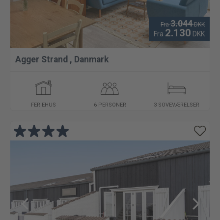
3.044
Fra
DKK
2.130
Fra
DKK
Agger Strand
,
Danmark
FERIEHUS
6 PERSONER
3 SOVEVÆRELSER