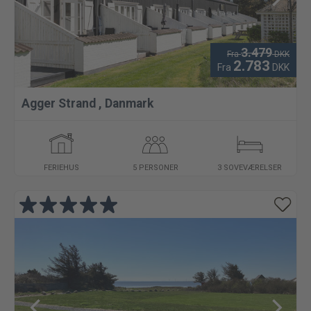
3.479
Fra
DKK
2.783
Fra
DKK
Agger Strand
,
Danmark
FERIEHUS
5 PERSONER
3 SOVEVÆRELSER