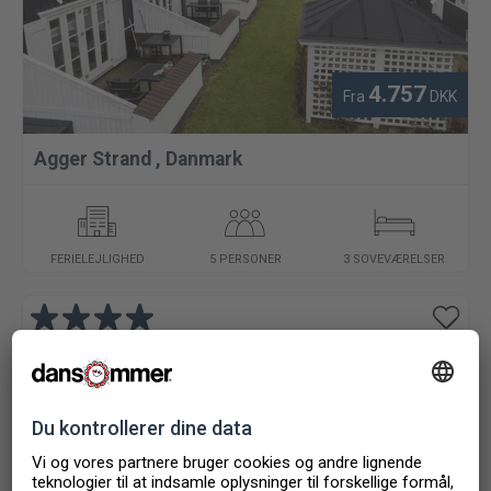
4.757
Fra
DKK
Agger Strand
,
Danmark
FERIELEJLIGHED
5 PERSONER
3 SOVEVÆRELSER