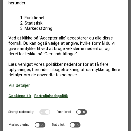
3.153
Fra
DKK
2.522
Fra
DKK
Agger
,
Danmark
FERIEHUS
6 PERSONER
3 SOVEVÆRELSER