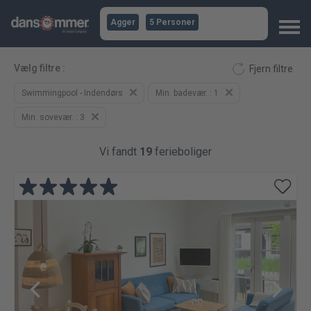
Agger
5 Personer
Vælg filtre
:
Fjern filtre
Swimmingpool - Indendørs
Min. badevær.
: 1
Min. sovevær.
: 3
Vi fandt
19
ferieboliger