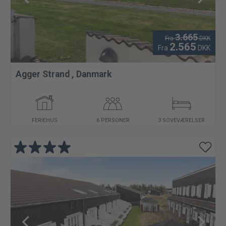
3.665
Fra
DKK
2.565
Fra
DKK
Agger Strand
,
Danmark
FERIEHUS
6 PERSONER
3 SOVEVÆRELSER