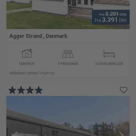
5.201
Fra
DKK
3.391
Fra
DKK
Agger Strand
,
Danmark
FERIEHUS
5 PERSONER
3 SOVEVÆRELSER
Inkluderet i prisen:
rengøring